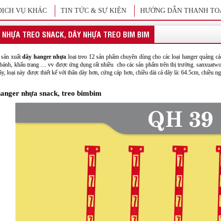
DỊCH VỤ KHÁC
TIN TỨC & SỰ KIỆN
HƯỚNG DẪN THANH TO
 NHỰA TREO SNACK, DÂY NHỰA TREO BIM BIM
sản xuất
dây hanger nhựa
loại treo 12 sản phẩm chuyên dùng cho các loại hanger quảng c
 bánh, khẩu trang .... vv được ứng dụng rất nhiều cho các sản phẩm trên thị trường. sanxua
dây, loại này được thiết kế với thân dày hơn, cứng cáp hơn, chiều dài cả dây là: 64.5cm, chiều
anger nhựa snack, treo bimbim