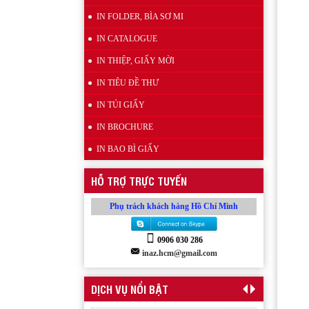
IN FOLDER, BÌA SƠ MI
IN CATALOGUE
IN THIỆP, GIẤY MỜI
IN TIÊU ĐỀ THƯ
IN TÚI GIẤY
IN BROCHURE
Wobbler đế nhựa
IN BAO BÌ GIẤY
HỖ TRỢ TRỰC TUYẾN
Phụ trách khách hàng Hồ Chí Minh
0906 030 286
inaz.hcm@gmail.com
Kẹp quảng cáo thân nhựa PVC
DỊCH VỤ NỔI BẬT