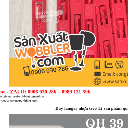
ine - ZALO: 0906 030 286 – 0989 131 596
congtysanxuatwobbler@gmail.com
e: www.sanxuatwobbler.com
Dây hanger nhựa treo 12 sản phẩm qu