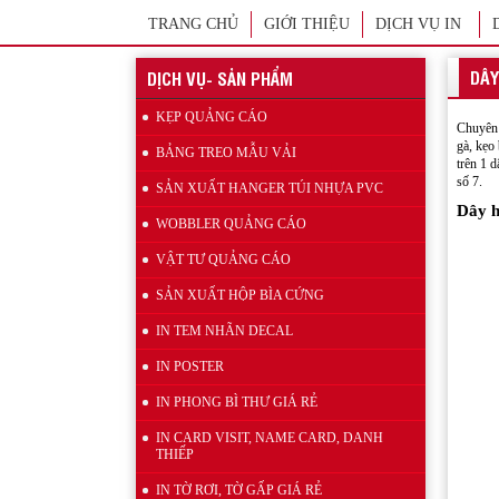
TRANG CHỦ
GIỚI THIỆU
DỊCH VỤ IN
Xưởng sản xuất hanger túi nhựa pvc quảng
cáo sản phẩm
DÂY
DỊCH VỤ- SẢN PHẨM
KẸP QUẢNG CÁO
Chuyên 
gà, kẹo
BẢNG TREO MẪU VẢI
trên 1 
số 7.
SẢN XUẤT HANGER TÚI NHỰA PVC
Dây h
WOBBLER QUẢNG CÁO
VẬT TƯ QUẢNG CÁO
Wobbler quảng cáo
SẢN XUẤT HỘP BÌA CỨNG
IN TEM NHÃN DECAL
IN POSTER
IN PHONG BÌ THƯ GIÁ RẺ
IN CARD VISIT, NAME CARD, DANH
THIẾP
IN TỜ RƠI, TỜ GẤP GIÁ RẺ
Mẫu kẹp lò xo inox quảng cáo