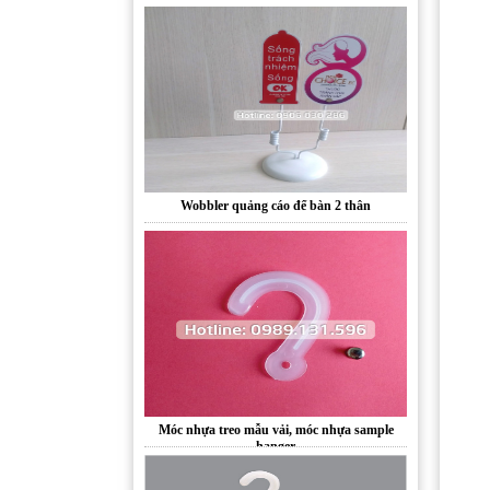
Wobbler quảng cáo để bàn 2 thân
Móc nhựa treo mẫu vải, móc nhựa sample
hanger