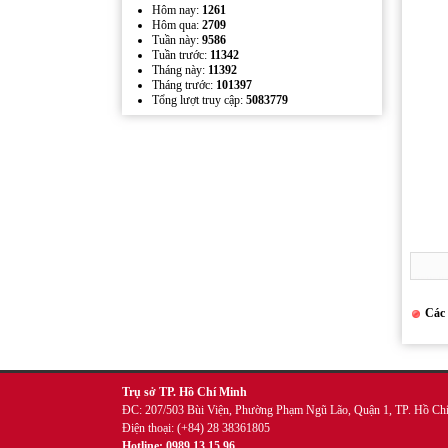
Hôm nay:
1261
Hôm qua:
2709
Tuần này:
9586
Mẫu kẹp lò xo inox quảng cáo
Tuần trước:
11342
Tháng này:
11392
Tháng trước:
101397
Tổng lượt truy cập:
5083779
Wobbler đế nhựa
Các 
Trụ sở TP. Hồ Chí Minh
ĐC: 207/503 Bùi Viện, Phường Phạm Ngũ Lão, Quận 1, TP. Hồ Ch
Điện thoại: (+84) 28 38361805
Hotline: 0989 13 15 96