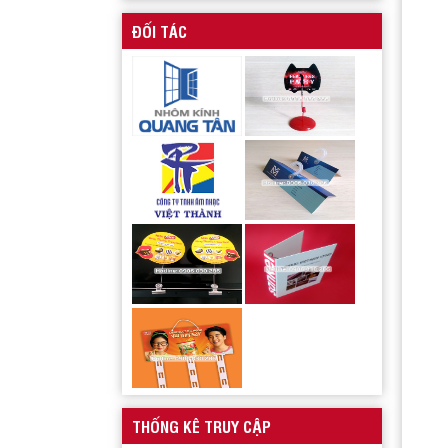
ĐỐI TÁC
Xưởng sản xuất hanger túi nhựa pvc quảng
cáo sản phẩm
Wobbler quảng cáo
THỐNG KÊ TRUY CẬP