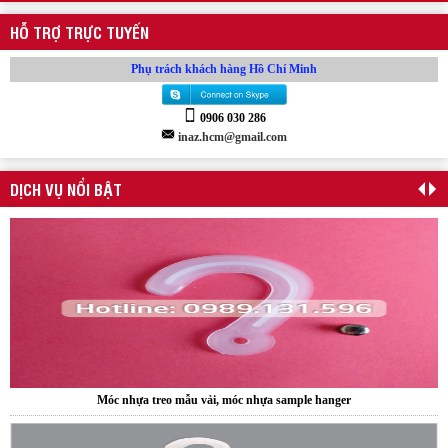
HỖ TRỢ TRỰC TUYẾN
Phụ trách khách hàng Hồ Chí Minh
0906 030 286
inaz.hcm@gmail.com
DỊCH VỤ NỔI BẬT
Móc nhựa treo mẫu vải, móc nhựa sample hanger
Sample hanger, Bảng treo mẫu vải