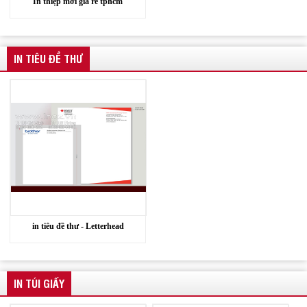
In thiệp mời giá rẻ tphcm
IN TIÊU ĐỀ THƯ
in tiêu đề thư - Letterhead
IN TÚI GIẤY