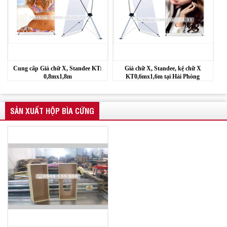
Cung cấp Giá chữ X, Standee KT:
Giá chữ X, Standee, kệ chữ X
0,8mx1,8m
KT0,6mx1,6m tại Hải Phòng
SẢN XUẤT HỘP BÌA CỨNG