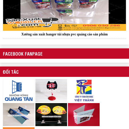
Wobbler quảng cáo
FACEBOOK FANPAGE
ĐỐI TÁC
Mẫu kẹp lò xo inox quảng cáo