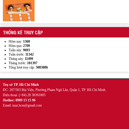
Wobbler đế nhựa
THỐNG KÊ TRUY CẬP
Hôm nay:
1368
Hôm qua:
2709
Tuần này:
9693
Tuần trước:
11342
Tháng này:
11499
Tháng trước:
101397
Tổng lượt truy cập:
5083886
Kẹp quảng cáo thân nhựa PVC
Trụ sở TP. Hồ Chí Minh
ĐC: 207/503 Bùi Viện, Phường Phạm Ngũ Lão, Quận 1, TP. Hồ Chí Minh.
Điện thoại: (+84) 28 38361805
Hotline: 0989 13 15 96
Email: inaz.hcm@gmail.com