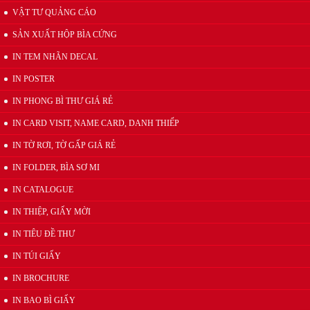
VẬT TƯ QUẢNG CÁO
Wobbler đế nhựa
SẢN XUẤT HỘP BÌA CỨNG
IN TEM NHÃN DECAL
IN POSTER
IN PHONG BÌ THƯ GIÁ RẺ
IN CARD VISIT, NAME CARD, DANH THIẾP
IN TỜ RƠI, TỜ GẤP GIÁ RẺ
Kẹp quảng cáo thân nhựa PVC
IN FOLDER, BÌA SƠ MI
IN CATALOGUE
IN THIỆP, GIẤY MỜI
IN TIÊU ĐỀ THƯ
IN TÚI GIẤY
IN BROCHURE
IN BAO BÌ GIẤY
Wobbler quảng cáo để bàn 2 thân