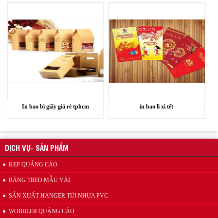
Wobbler quảng cáo
In bao bì giấy giá rẻ tphcm
in bao lì xì tết
Mẫu kẹp lò xo inox quảng cáo
DỊCH VỤ- SẢN PHẨM
KẸP QUẢNG CÁO
BẢNG TREO MẪU VẢI
SẢN XUẤT HANGER TÚI NHỰA PVC
WOBBLER QUẢNG CÁO